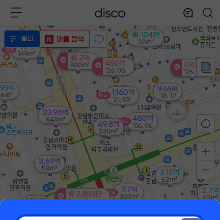
163.5억
'14. 03
319억
'26. 06
월 104만
월 2.1억
필터
매물 탐색
32m²
'25. 04
14억
매물
149m²
월 2억
450억
480억
800m²
'26. 06
'26. 08
.95억
946억
1,160억
56m²
매물
'18. 12
'21. 03
23.96억
480억
843m²
매물
49.8억
'06. 06
330m²
3.69억
58m²
3.15억
52m²
7.7억
2.7억
매물
월 2,883만
359m²
62m²
250억
866m²
'17. 04
2.55억
33m²