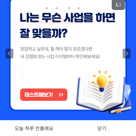
1
2
19.8억
226m²
9.55억
1,143.27억
87m²
'25. 11
1.1조
'24. 09
2.65억
4,300억
13.5억
매물
월 1억
61m²
'22. 06
108m²
'25. 07
6
매물
77
디스코 추천 매물
4,450억
#상업용건물
8.6억
'26. 07
23억
91m²
서울특별시 서초구 서초동 1571-9
4.45억
83m²
73m²
2.6억
매매
75억
75m²
381.75억
44.5억
서울특별시 서초구 서초동
'19. 10
더보기
349m²
3.25억
51m²
25억
서초동
전문가
139m²
월 1,7
50m
364m²
김성원
대표
문의하기
2.2억
가인부동산중개법인
오늘 하루 안볼래요
닫기
경매
59m²