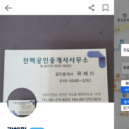
지
측
평
m
총
단