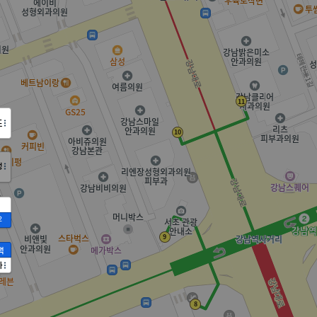
도
정
2
액
가