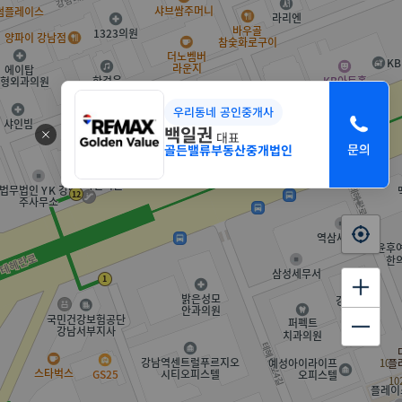
우리동네 공인중개사
백일권
대표
골든밸류부동산중개법인