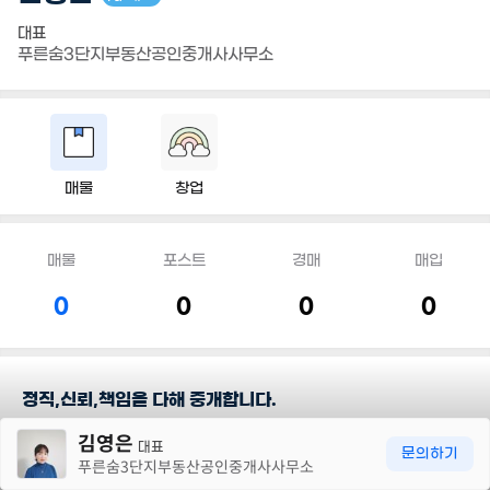
대표
푸른숨3단지부동산공인중개사사무소
매물
창업
매물
포스트
경매
매입
0
0
0
0
정직,신뢰,책임을 다해 중개합니다.
30m
김영은
대표
담당지역
문의하기
푸른숨3단지부동산공인중개사사무소