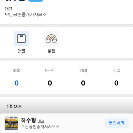
대표
모든공인중개사사무소
매물
창업
매물
포스트
경매
매입
0
0
0
0
담당지역
30m
하수형
전화
010 8855 4236
대표
문의하기
모든공인중개사사무소