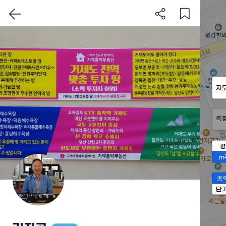
지
측
평
m
총
단