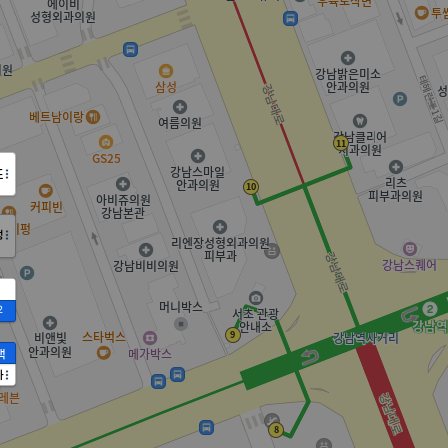
도
정
2
액
가