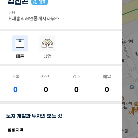
김진곤
대표
대표
거제홍익공인중개사사무소
매물
창업
매물
포스트
경매
매입
0
0
0
0
토지 개발과 투자의 모든 것
담당지역