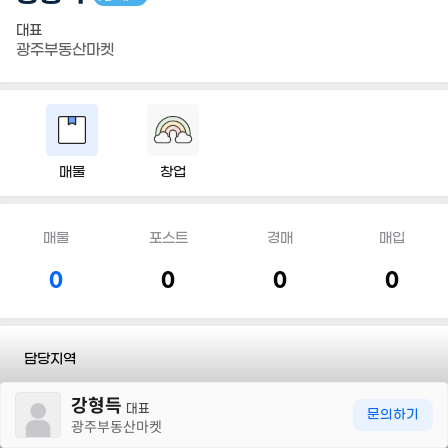
대표
광주부동산마켓
매물
창업
매물
포스트
경매
매입
0
0
0
0
담당지역
30m
강형득
전화
010 8613 7745
대표
문의하기
광주부동산마켓