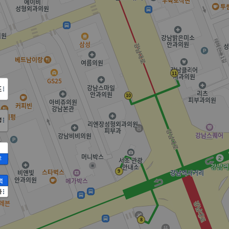
도
정
2
액
가