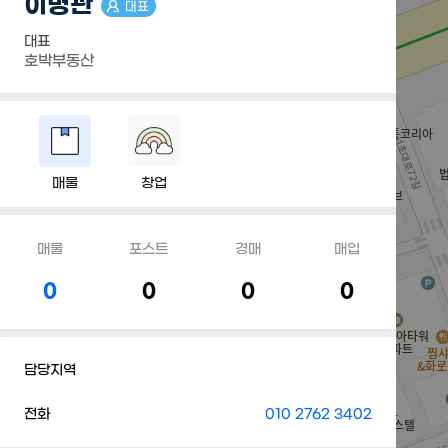
이병관
대표
대표
호박부동산
매물
창업
매물
포스트
경매
매입
0
0
0
0
담당지역
전화
010 2762 3402