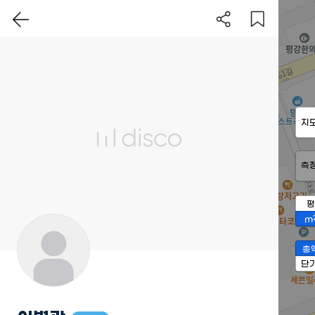
지
측
평
m
총
단