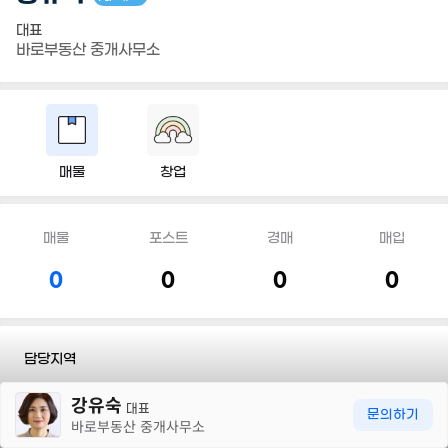
대표
바로부동산 중개사무소
매물
창업
매물
포스트
경매
매입
0
0
0
0
담당지역
30m
강유숙
전화
010 6762 2757
대표
문의하기
바로부동산 중개사무소