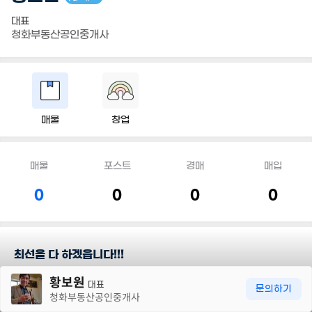
대표
청화부동산공인중개사
매물
창업
매물
포스트
경매
매입
0
0
0
0
최선을 다 하겠읍니다!!!
30m
황보원
대표
담당지역
문의하기
청화부동산공인중개사