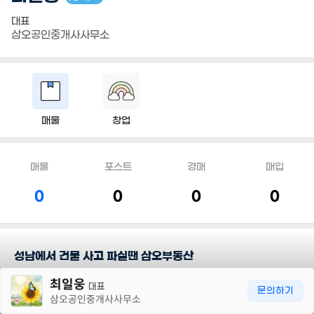
대표
삼오공인중개사사무소
매물
창업
매물
포스트
경매
매입
0
0
0
0
성남에서 건물 사고 파실땐 삼오부동산
30m
최일웅
삼오공인중개사 사무소는 성남시에서 최고를 지향하며
대표
문의하기
삼오공인중개사사무소
고객님이 고객이 맞으시다면, 삼오공인중개사 중개사 최일웅이 정답
입니다.