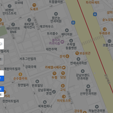
도
정
2
액
가