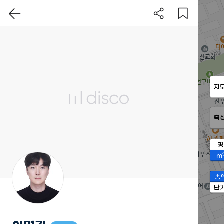
지
측
평
m
총
단