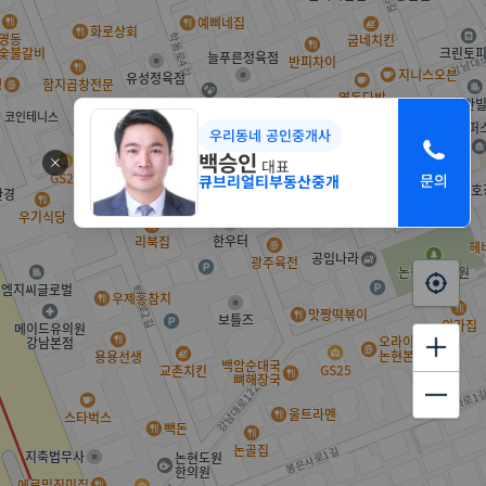
우리동네 공인중개사
백승인
대표
큐브리얼티부동산중개