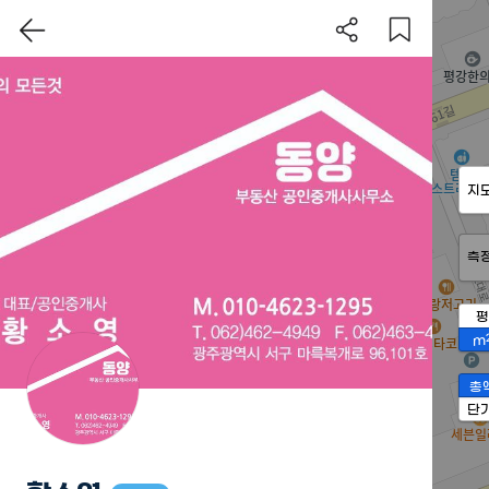
지
측
평
m
총
단