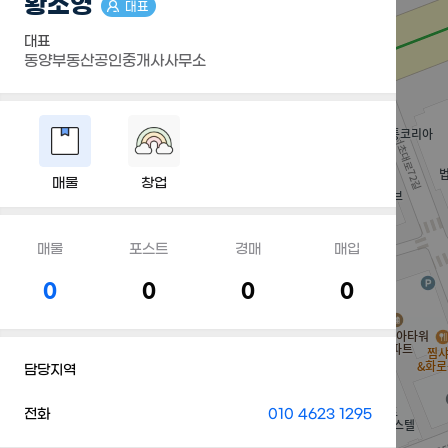
황소영
대표
대표
동양부동산공인중개사사무소
매물
창업
매물
포스트
경매
매입
0
0
0
0
담당지역
전화
010 4623 1295