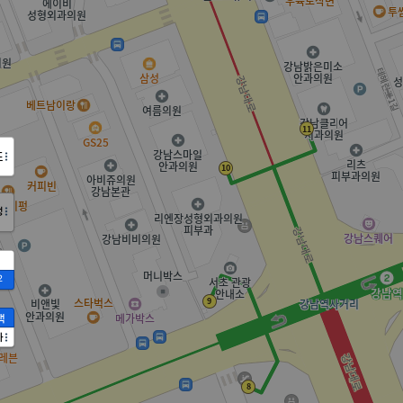
도
정
2
액
가