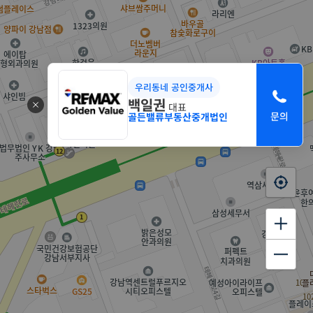
우리동네 공인중개사
백일권
대표
골든밸류부동산중개법인