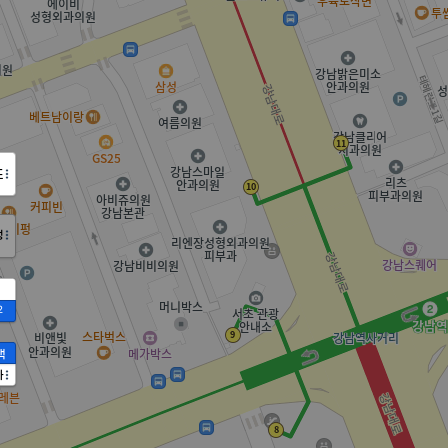
도
정
2
액
가