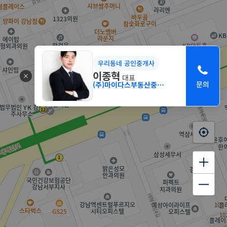
우리동네 공인중개사
이종혁
대표
(주)마이다스부동산중개법인 서초