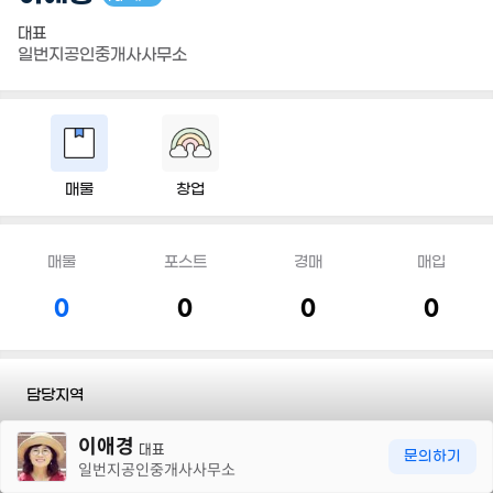
대표
일번지공인중개사사무소
매물
창업
매물
포스트
경매
매입
0
0
0
0
담당지역
30m
이애경
전화
010 6211 6760
대표
문의하기
일번지공인중개사사무소