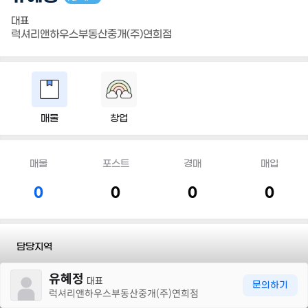
대표
럭셔리앤하우스부동산중개(주)연희점
매물
창업
매물
포스트
경매
매입
0
0
0
0
담당지역
30m
유혜정
전화
010 5649 4286
대표
문의하기
럭셔리앤하우스부동산중개(주)연희점