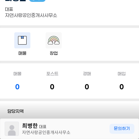
대표
자연사랑공인중개사사무소
매물
창업
매물
포스트
경매
매입
0
0
0
0
담당지역
30m
최병한
전화
010 8912 7227
대표
문의하기
자연사랑공인중개사사무소