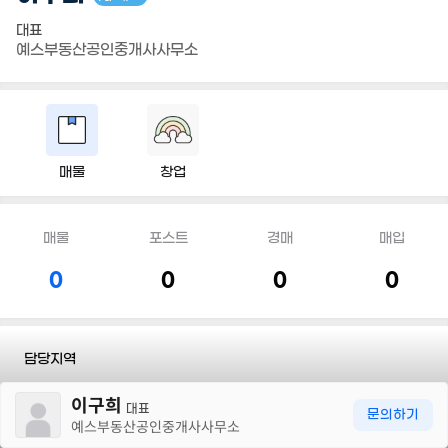
대표
예스부동산공인중개사사무소
매물
창업
매물
포스트
경매
매입
0
0
0
0
담당지역
30m
이구희
전화
010 5202 1633
대표
문의하기
예스부동산공인중개사사무소