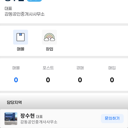
대표
감동공인중개사사무소
매물
창업
매물
포스트
경매
매입
0
0
0
0
담당지역
30m
장수현
전화
010 5617 8945
대표
문의하기
감동공인중개사사무소