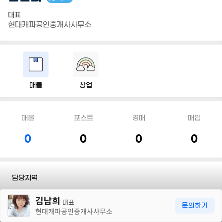
대표
현대캐파공인중개사사무소
매물
창업
매물
포스트
경매
매입
0
0
0
0
담당지역
30m
김남희
전화
010 3791 5772
대표
문의하기
현대캐파공인중개사사무소