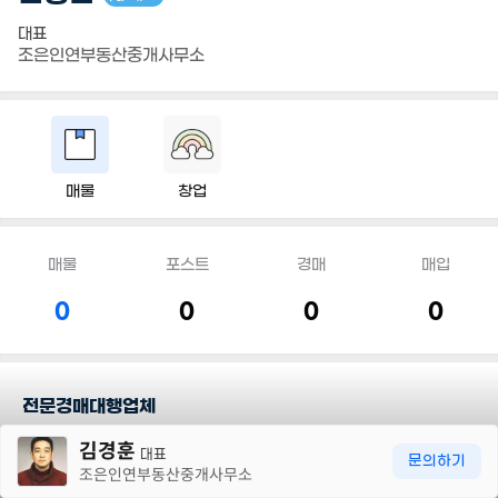
대표
조은인연부동산중개사무소
매물
창업
매물
포스트
경매
매입
0
0
0
0
전문경매대행업체
30m
김경훈
어떤 지역에 어떤 물건이든 입찰대행이 가능한 경매전문업체로서 고
대표
문의하기
조은인연부동산중개사무소
객의 필요에 최선을 다하겠습니다.