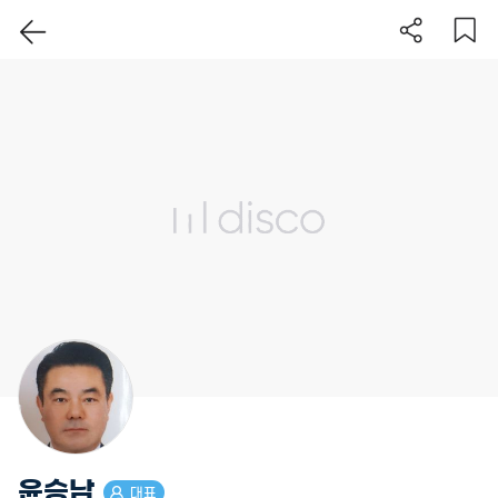
이 지역 보기
윤승남
대표