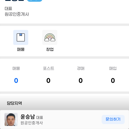
대표
원공인중개사
매물
창업
매물
포스트
경매
매입
0
0
0
0
담당지역
30m
윤승남
전화
010 7533 6691
대표
문의하기
원공인중개사