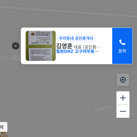
우리동네 공인중개사
김영훈
대표 (공인중개사)
철원DMZ 고구려부동산중개