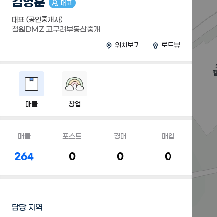
김영훈
대표
대표 (공인중개사)
철원DMZ 고구려부동산중개
위치보기
로드뷰
매물
창업
매물
포스트
경매
매입
264
0
0
0
담당 지역