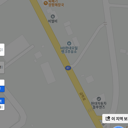
도
정
2
액
가