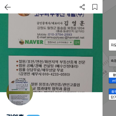
지
측
평
m
총
단