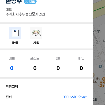
한형수
대표
대표
주식회사수부동산중개법인
매물
창업
매물
포스트
경매
매입
0
0
0
0
담당지역
전화
010 5610 9542