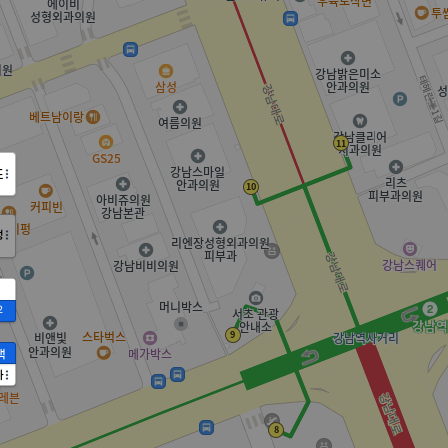
도
정
2
액
가