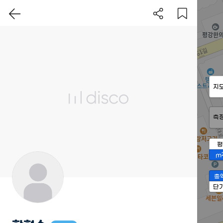
지
측
평
m
총
단