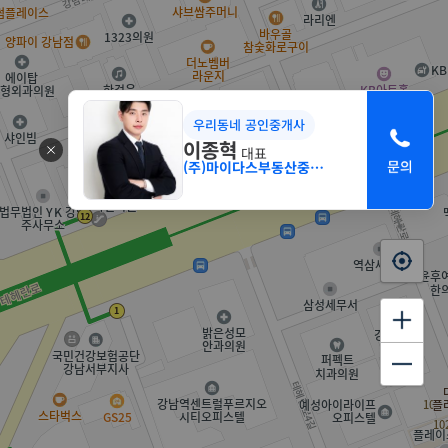
우리동네 공인중개사
이종혁
대표
(주)마이다스부동산중개법인 서초