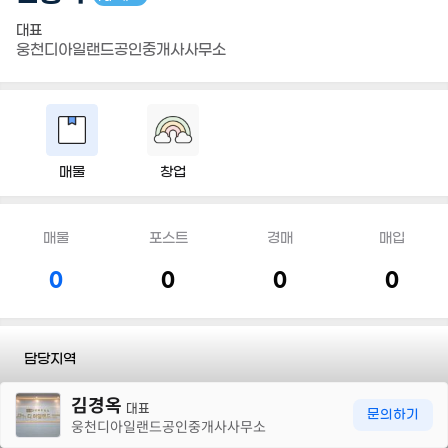
대표
웅천디아일랜드공인중개사사무소
매물
창업
매물
포스트
경매
매입
0
0
0
0
담당지역
30m
김경옥
전화
010 5500 2383
대표
문의하기
웅천디아일랜드공인중개사사무소