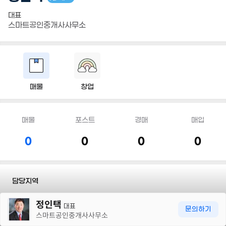
대표
스마트공인중개사사무소
매물
창업
매물
포스트
경매
매입
0
0
0
0
담당지역
30m
정인택
전화
010 9098 9168
대표
문의하기
스마트공인중개사사무소