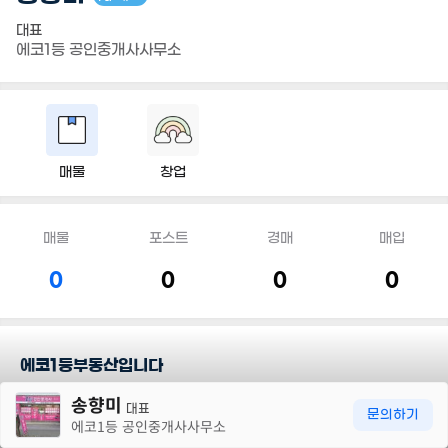
대표
에코1등 공인중개사사무소
매물
창업
매물
포스트
경매
매입
0
0
0
0
에코1등부동산입니다
30m
송향미
대표
담당지역
문의하기
에코1등 공인중개사사무소