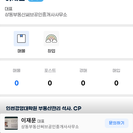
대표
상동부동산써브공인중개사사무소
매물
창업
매물
포스트
경매
매입
0
0
0
0
인천경영대학원 부동산관리 석사. CP
30m
이재문
대표
담당지역
문의하기
상동부동산써브공인중개사사무소