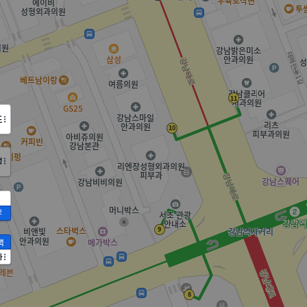
도
정
2
액
가