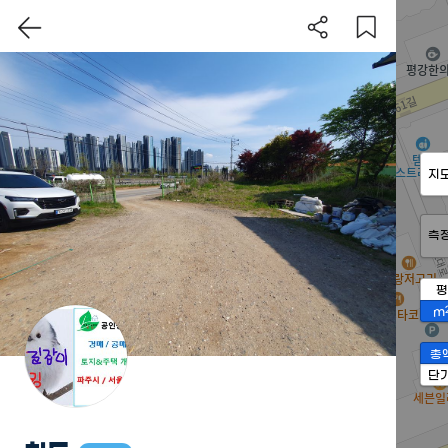
지
측
평
m
총
단