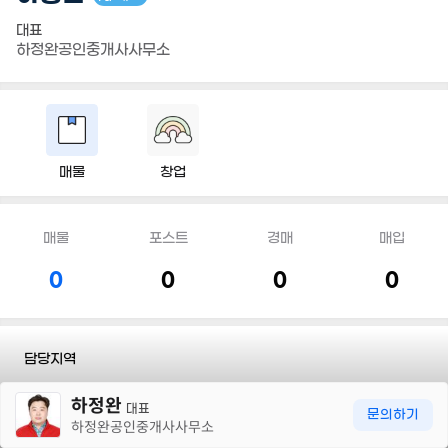
대표
하정완공인중개사사무소
매물
창업
매물
포스트
경매
매입
0
0
0
0
담당지역
30m
하정완
전화
010 7159 4624
대표
문의하기
하정완공인중개사사무소