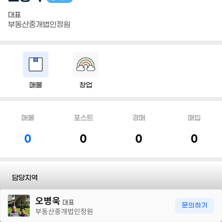
대표
부동산중개법인정원
매물
창업
매물
포스트
경매
매입
0
0
0
0
담당지역
30m
오병욱
전화
043 235 5577
대표
문의하기
부동산중개법인정원