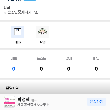
대표
세움공인중개사사무소
매물
창업
매물
포스트
경매
매입
0
0
0
0
담당지역
30m
박정혜
전화
010 5555 9460
대표
문의하기
세움공인중개사사무소