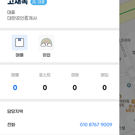
고재목
대표
대표
대한공인중개사
매물
창업
매물
포스트
경매
매입
0
0
0
0
담당지역
전화
010 8767 9009