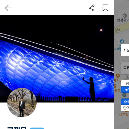
지
측
평
m
총
단