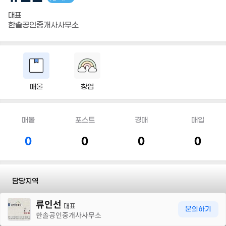
대표
한솔공인중개사사무소
매물
창업
매물
포스트
경매
매입
0
0
0
0
담당지역
30m
류인선
전화
010 3615 1826
대표
문의하기
한솔공인중개사사무소