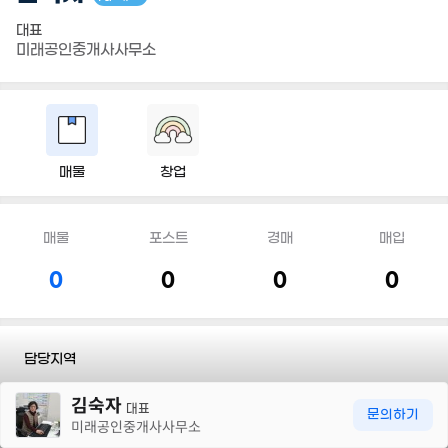
대표
미래공인중개사사무소
매물
창업
매물
포스트
경매
매입
0
0
0
0
담당지역
30m
김숙자
전화
010 4121 9361
대표
문의하기
미래공인중개사사무소