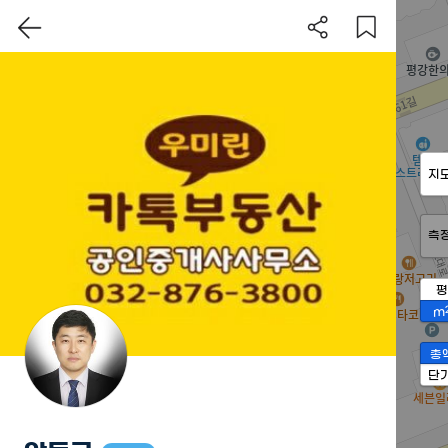
지
측
평
m
총
단