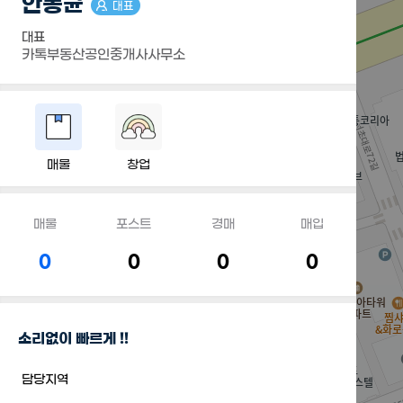
안동균
대표
대표
카톡부동산공인중개사사무소
매물
창업
매물
포스트
경매
매입
0
0
0
0
소리없이 빠르게 !!
담당지역