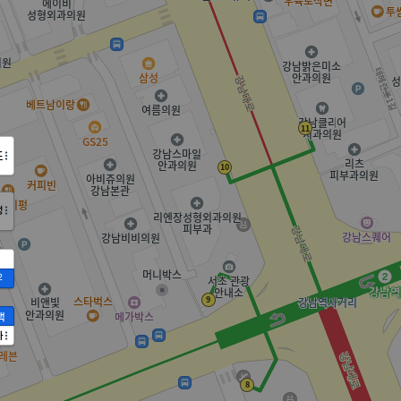
도
정
2
액
가