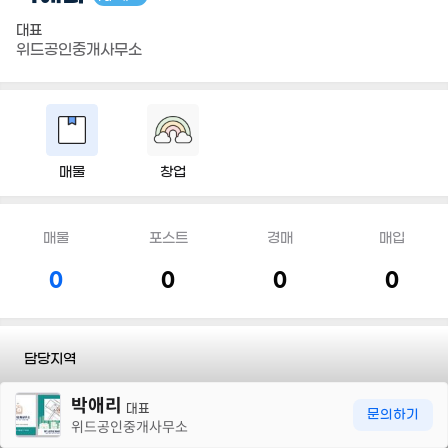
대표
위드공인중개사무소
매물
창업
매물
포스트
경매
매입
0
0
0
0
담당지역
30m
박애리
전화
010 3594 4867
대표
문의하기
위드공인중개사무소