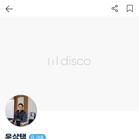
이 지역 보기
윤상택
대표