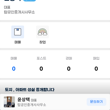
대표
탑공인중개사사무소
매물
창업
매물
포스트
경매
매입
0
0
0
0
토지 , 아파트 성실 중개합니다
30m
윤상택
대표
담당지역
문의하기
탑공인중개사사무소