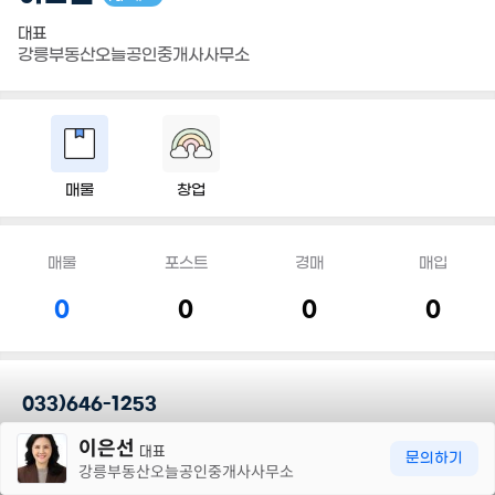
대표
강릉부동산오늘공인중개사사무소
매물
창업
매물
포스트
경매
매입
0
0
0
0
033)646-1253
30m
이은선
대표
담당지역
문의하기
강릉부동산오늘공인중개사사무소