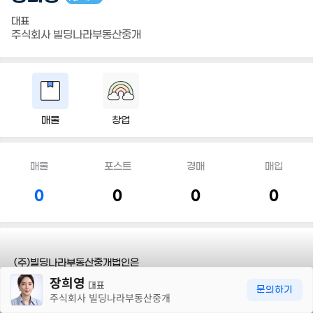
대표
주식회사 빌딩나라부동산중개
매물
창업
매물
포스트
경매
매입
0
0
0
0
(주)빌딩나라부동산중개법인은
30m
장희영
대표
문의하기
*항상 고객님께 감동과 신뢰를 드리는것을 최우선 과제로 삼고 있습니
주식회사 빌딩나라부동산중개
다.