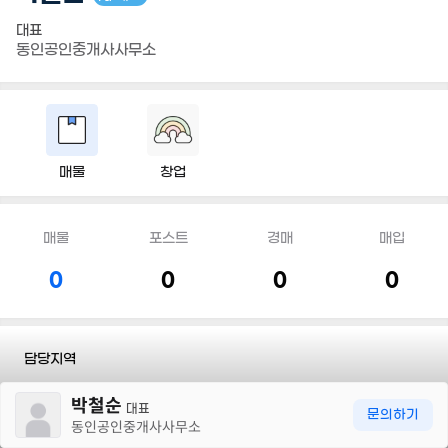
대표
동인공인중개사사무소
매물
창업
매물
포스트
경매
매입
0
0
0
0
담당지역
30m
박철순
전화
010 3400 8226
대표
문의하기
동인공인중개사사무소