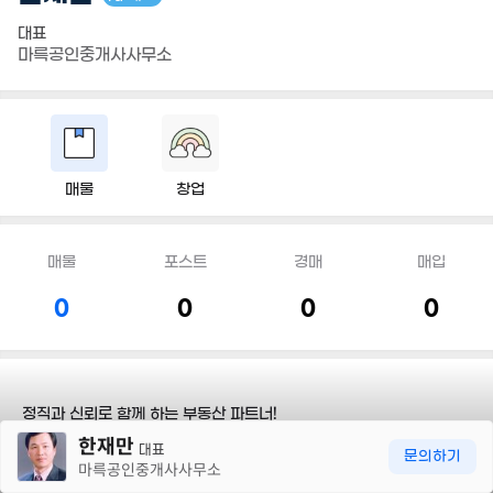
대표
마륵공인중개사사무소
매물
창업
매물
포스트
경매
매입
0
0
0
0
정직과 신뢰로 함께 하는 부동산 파트너!
30m
소중한 재산, 내 것처럼 최선을 다하겠습니다.
한재만
대표
문의하기
마륵공인중개사사무소
담당지역