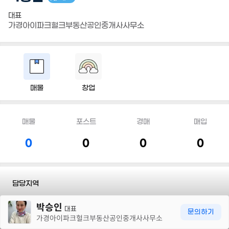
대표
가경아이파크헐크부동산공인중개사사무소
매물
창업
매물
포스트
경매
매입
0
0
0
0
담당지역
30m
박승인
전화
010 2736 4310
대표
문의하기
가경아이파크헐크부동산공인중개사사무소