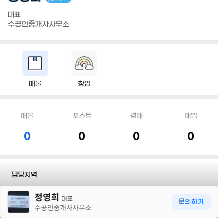
대표
수공인중개사사무소
매물
창업
매물
포스트
경매
매입
0
0
0
0
담당지역
30m
정영희
전화
010 4796 5454
대표
문의하기
수공인중개사사무소