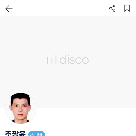
이 지역 보기
조광윤
대표