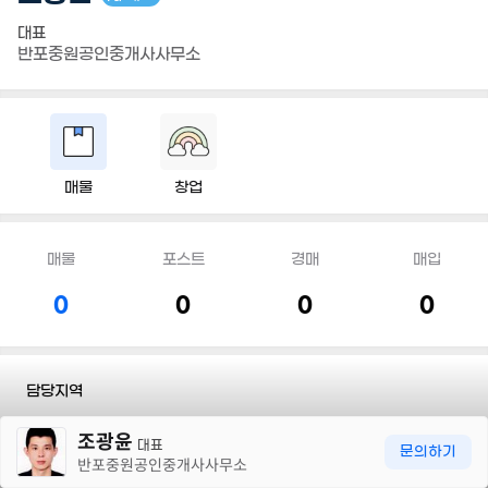
대표
반포중원공인중개사사무소
매물
창업
매물
포스트
경매
매입
0
0
0
0
담당지역
30m
조광윤
전화
010 2251 7232
대표
문의하기
반포중원공인중개사사무소