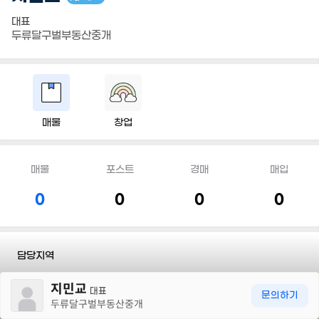
대표
두류달구벌부동산중개
매물
창업
매물
포스트
경매
매입
0
0
0
0
담당지역
30m
지민교
전화
010 8560 6300
대표
문의하기
두류달구벌부동산중개