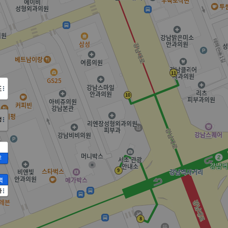
도
정
2
액
가