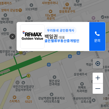
우리동네 공인중개사
백일권
대표
골든밸류부동산중개법인