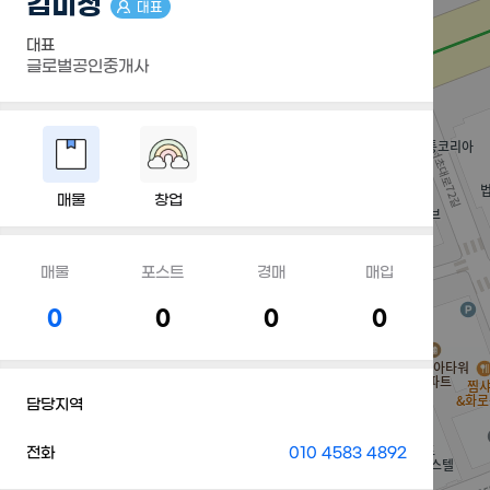
김미정
대표
대표
글로벌공인중개사
매물
창업
매물
포스트
경매
매입
0
0
0
0
담당지역
전화
010 4583 4892