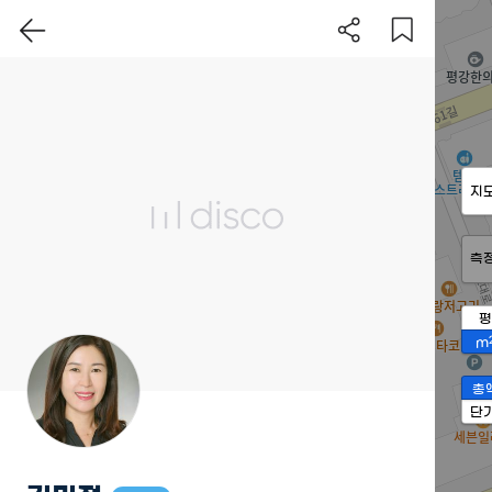
지
측
평
m
총
단