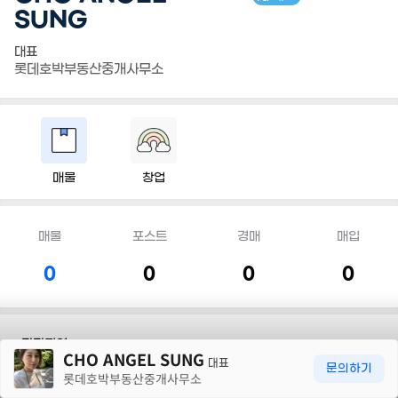
SUNG
대표
롯데호박부동산중개사무소
매물
창업
매물
포스트
경매
매입
0
0
0
0
30m
담당지역
CHO ANGEL SUNG
대표
문의하기
롯데호박부동산중개사무소
전화
010 9825 2550