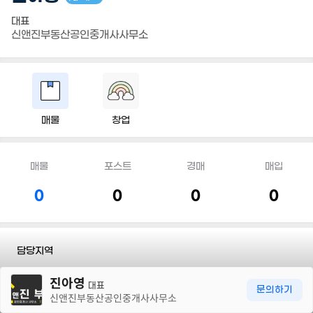
대표
신앤진부동산공인중개사사무소
매물
창업
매물
포스트
경매
매입
0
0
0
0
담당지역
30m
진아영
전화
010 5256 5440
대표
문의하기
신앤진부동산공인중개사사무소