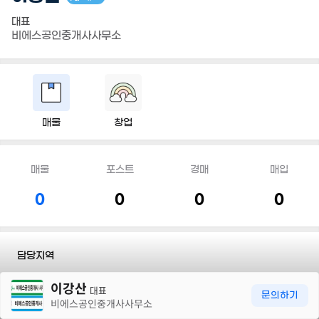
대표
비에스공인중개사사무소
매물
창업
매물
포스트
경매
매입
0
0
0
0
담당지역
30m
이강산
전문유형
#공장/창고
대표
문의하기
비에스공인중개사사무소
전화
010 3578 4179