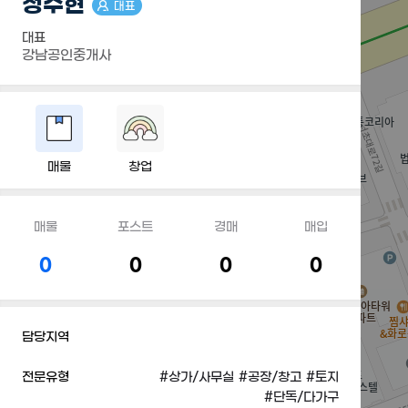
정수현
대표
대표
강남공인중개사
매물
창업
매물
포스트
경매
매입
0
0
0
0
담당지역
전문유형
#상가/사무실
#공장/창고
#토지
#단독/다가구