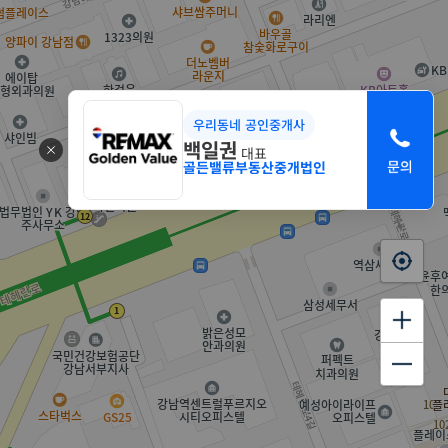
우리동네 공인중개사
백일권
대표
골든밸류부동산중개법인