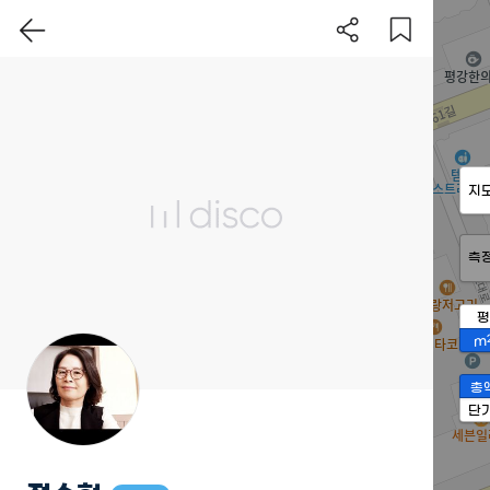
지
측
평
m
총
단