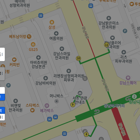
도
정
2
액
가